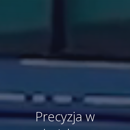
Precyzja w