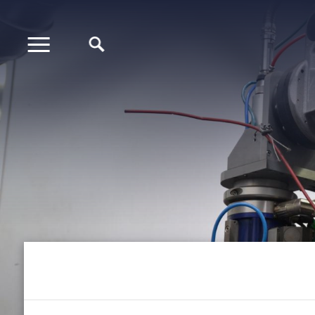
Przejdź
do
treści
Expand
Ścieżka
nawigacyjna