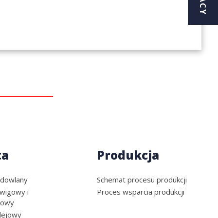
ta
Produkcja
udowlany
Schemat procesu produkcji
wigowy i
Proces wsparcia produkcji
towy
lejowy