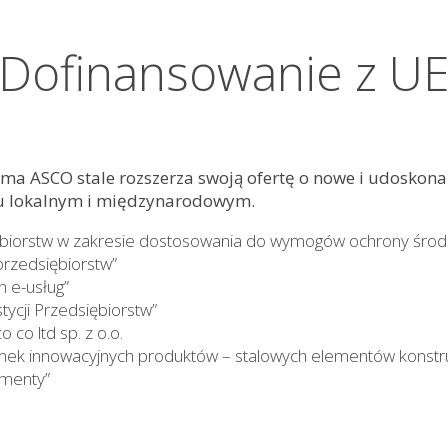
Dofinansowanie z U
irma ASCO stale rozszerza swoją ofertę o nowe i udoskon
ku lokalnym i międzynarodowym.
iębiorstw w zakresie dostosowania do wymogów ochrony środ
 przedsiębiorstw”
h e-usług”
tycji Przedsiębiorstw”
 co ltd sp. z o.o.
ynek innowacyjnych produktów – stalowych elementów konstru
ementy”