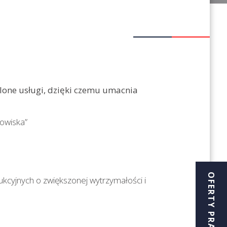
E
alone usługi, dzięki czemu umacnia
owiska”
OFERTY PRACY
kcyjnych o zwiększonej wytrzymałości i